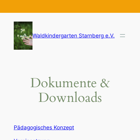
Zum
Inhalt
springen
Waldkindergarten Starnberg e.V.
Dokumente &
Downloads
Pädagogisches Konzept